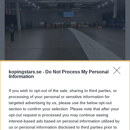
kopingstars.se -
Do Not Process My Personal
Information
Ulf Eneroth
If you wish to opt-out of the sale, sharing to third parties, or
Första foamrullen till det första golvet har rullats ut
processing of your personal or sensitive information for
inför golvläggningen i Kistas stora mässhallar.
targeted advertising by us, please use the below opt-out
section to confirm your selection. Please note that after your
opt-out request is processed you may continue seeing
interest-based ads based on personal information utilized by
us or personal information disclosed to third parties prior to