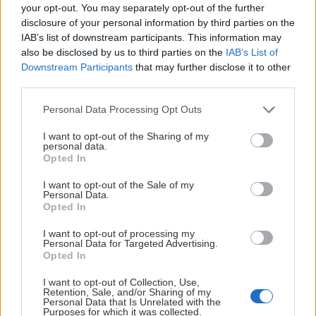
your opt-out. You may separately opt-out of the further
disclosure of your personal information by third parties on the
IAB’s list of downstream participants. This information may
also be disclosed by us to third parties on the
IAB’s List of
Downstream Participants
that may further disclose it to other
third parties.
Please note that this website/app uses one or more Google
Personal Data Processing Opt Outs
services and may gather and store information including but
not limited to your visit or usage behaviour. You may click to
I want to opt-out of the Sharing of my
personal data.
grant or deny consent to Google and its third-party tags to
Opted In
use your data for below specified purposes in below Google
consent section.
I want to opt-out of the Sale of my
Ulf Eneroth
Personal Data.
Opted In
Golvet tar form efter några timmar.
I want to opt-out of processing my
Personal Data for Targeted Advertising.
Opted In
I want to opt-out of Collection, Use,
Retention, Sale, and/or Sharing of my
Personal Data that Is Unrelated with the
Purposes for which it was collected.