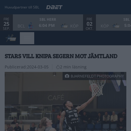
Huvudpartner till SBL
FRE
FRE
SBL HERR
SBL
25
02
6:04 PM
5:0
BCL
KÖP
KÖP
SEP.
OKT.
STARS VILL KNIPA SEGERN MOT JÄMTLAND
Publicerad:
2024-03-05
2 min läsning
BJARNEFELDT PHOTOGRAPHY