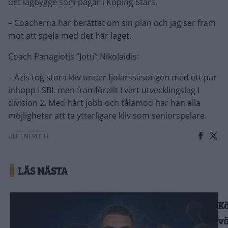
det lagbygge som pågår i Köping Stars.
– Coacherna har berättat om sin plan och jag ser fram
mot att spela med det här laget.
Coach Panagiotis ”Jotti” Nikolaidis:
– Azis tog stora kliv under fjolårssäsongen med ett par
inhopp I SBL men framförallt I vårt utvecklingslag I
division 2. Med hårt jobb och tålamod har han alla
möjligheter att ta ytterligare kliv som seniorspelare.
ULF ENEROTH
LÄS NÄSTA
K
v