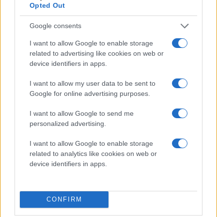
Opted Out
Google consents
I want to allow Google to enable storage
related to advertising like cookies on web or
device identifiers in apps.
I want to allow my user data to be sent to
Google for online advertising purposes.
Ulf Eneroth
I want to allow Google to send me
personalized advertising.
Korgarna på plats, första golvet lagt och Stars
golvläggare påbörjar golv nummer 2. Några timmar
I want to allow Google to enable storage
senare har de två golven (totalt 27 ton) lagts klart. Ett
related to analytics like cookies on web or
rejält fyspass för Stars ideella krafter och en fin
device identifiers in apps.
ersättning till klubbkassan.
ULF ENEROTH
CONFIRM