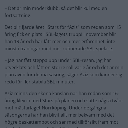
– Det är min moderklubb, så det blir kul med en
fortsättning.
Det blir fjärde året i Stars för ”Aziz” som redan som 15
åring fick en plats i SBL-lagets trupp! I november blir
han 19 år och har fått mer och mer erfarenhet, inte
minst i träningar med mer rutinerade SBL-spelare.
– Jag har fått steppa upp under SBL-resan. Jag har
utvecklats och fått en större roll varje år och det är min
plan även för denna säsong, säger Aziz som känner sig
redo för fler stabila SBL-minuter.
Aziz minns den sköna känslan när han redan som 16-
åring klev in med Stars på planen och satte några tvåor
mot mästarlaget Norrköping. Under de gångna
säsongerna har han blivit allt mer bekväm med det
högre baskettempot och ser med tillförsikt fram mot