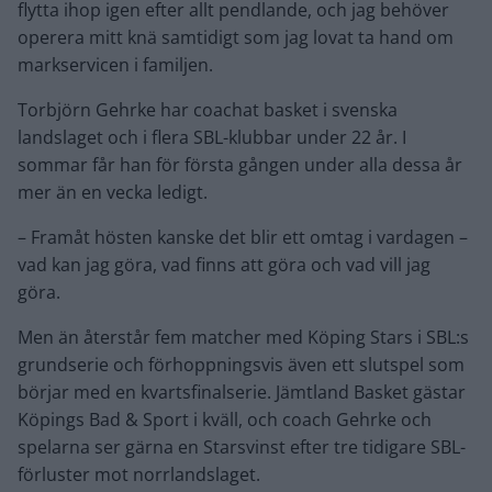
flytta ihop igen efter allt pendlande, och jag behöver
operera mitt knä samtidigt som jag lovat ta hand om
markservicen i familjen.
Torbjörn Gehrke har coachat basket i svenska
landslaget och i flera SBL-klubbar under 22 år. I
sommar får han för första gången under alla dessa år
mer än en vecka ledigt.
– Framåt hösten kanske det blir ett omtag i vardagen –
vad kan jag göra, vad finns att göra och vad vill jag
göra.
Men än återstår fem matcher med Köping Stars i SBL:s
grundserie och förhoppningsvis även ett slutspel som
börjar med en kvartsfinalserie. Jämtland Basket gästar
Köpings Bad & Sport i kväll, och coach Gehrke och
spelarna ser gärna en Starsvinst efter tre tidigare SBL-
förluster mot norrlandslaget.