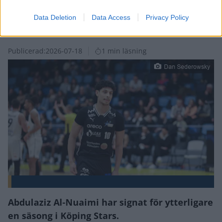
Data Deletion
Data Access
Privacy Policy
AZIZ REDO FÖR FJÄRDE SÄSONGEN I STARS
Publicerad:
2026-07-18
1 min läsning
Dan Sederowsky
Abdulaziz Al-Nuaimi har signat för ytterligare
en säsong i Köping Stars.